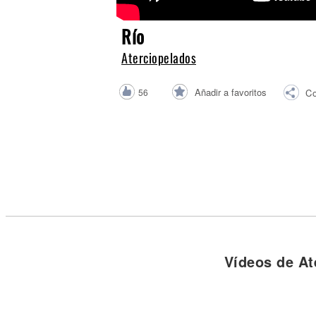
Noticias
Río
Aterciopelados
Añadir a favoritos
56
Co
Vídeos de At