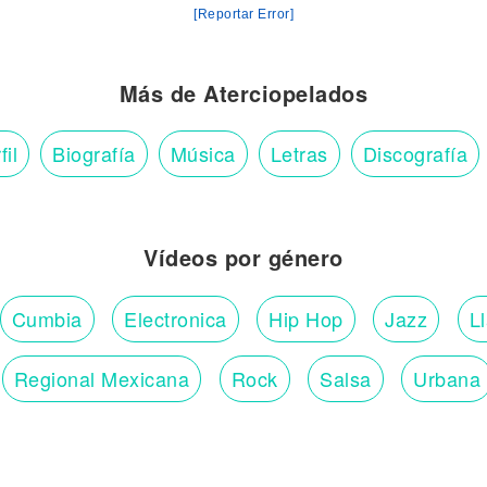
[Reportar Error]
Más de Aterciopelados
fil
Biografía
Música
Letras
Discografía
Vídeos por género
Cumbia
Electronica
Hip Hop
Jazz
L
Regional Mexicana
Rock
Salsa
Urbana