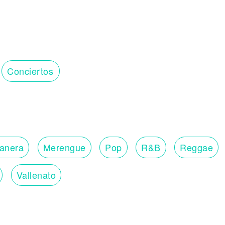
Conciertos
lanera
Merengue
Pop
R&B
Reggae
Vallenato