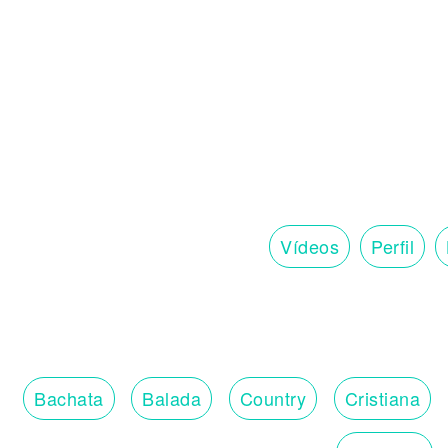
Vídeos
Perfil
Bachata
Balada
Country
Cristiana