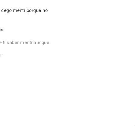
e cegó mentí porque no
ós
e ti saber mentí aunque
er
que nunca me llame por
 no su amigo
e cegó mentí porque no
ós
e ti saber mentí aunque