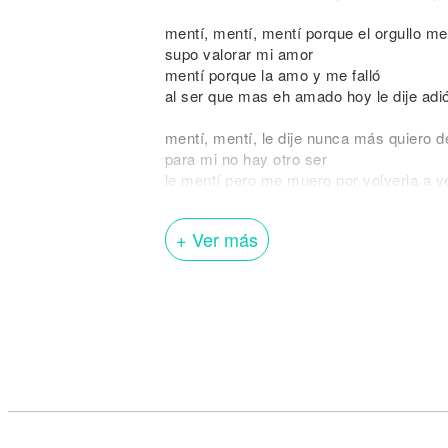
mentí, mentí, mentí porque el orgullo m
supo valorar mi amor
mentí porque la amo y me falló
al ser que mas eh amado hoy le dije adi
mentí, mentí, le dije nunca más quiero d
para mi no hay otro ser
le mentí pero me muero por volverla a v
Ay dolor, ay te va vieja mula
+ Ver más
le pedí que se olvidará de que existo
y que era la última vez que yo la miro 
ningún motivo porque soy su ex amor y
mentí, mentí, mentí porque el orgullo m
supo valorar mi amor
mentí porque la amo y me falló
al ser que mas eh amado hoy le dije adi
mentí, mentí, le dije nunca más quiero d