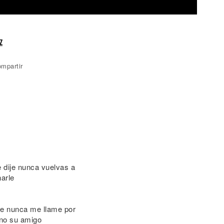
z
mpartir
e dije nunca vuelvas a
arle
que nunca me llame por
 no su amigo