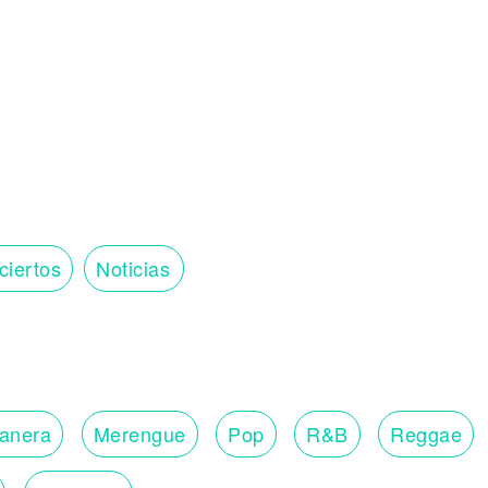
ciertos
Noticias
lanera
Merengue
Pop
R&B
Reggae