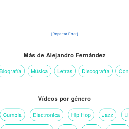
[Reportar Error]
Más de Alejandro Fernández
Biografía
Música
Letras
Discografía
Con
Vídeos por género
Cumbia
Electronica
Hip Hop
Jazz
L