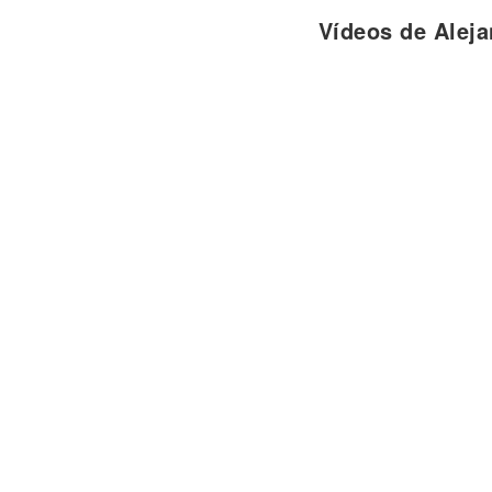
para mi no hay otro ser
Vídeos de Alej
le mentí pero me muero por volverla a v