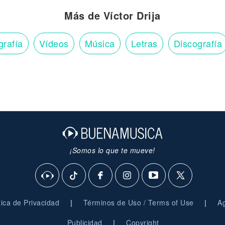
Más de Víctor Drija
grafía
Vídeos
Música
Letras
Discografía
¡Somos lo que te mueve!
|
|
ítica de Privacidad
Términos de Uso / Terms of Use
Ag
|
Publicidad
Copyright