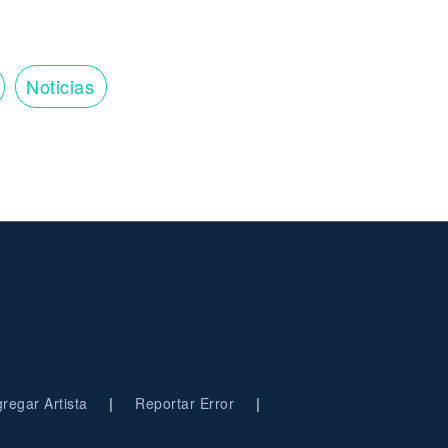
Noticias
|
|
regar Artista
Reportar Error