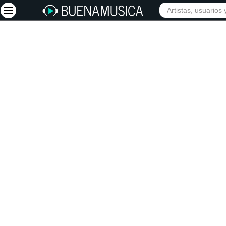
INICIO
ARTISTAS
Iniciar sesión
Registrarse
Inicio
Artistas
Red Social
Música
Vídeos
Discografías
Letras
Conciertos