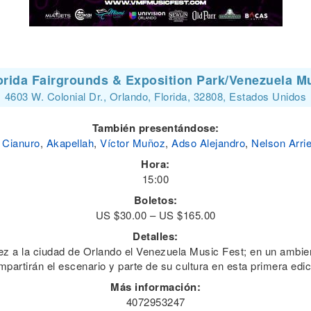
orida Fairgrounds & Exposition Park/Venezuela M
4603 W. Colonial Dr., Orlando, Florida, 32808, Estados Unidos
También presentándose:
 Cianuro
,
Akapellah
,
Víctor Muñoz
,
Adso Alejandro
,
Nelson Arrie
Hora:
15:00
Boletos:
US $30.00 – US $165.00
Detalles:
ez a la ciudad de Orlando el Venezuela Music Fest; en un ambien
mpartirán el escenario y parte de su cultura en esta primera edic
Más información:
4072953247