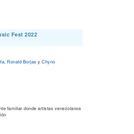
usic Fest 2022
ta
,
Ronald Borjas
y
Chyno
te familiar donde artistas venezolanos
ión