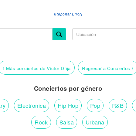
[Reportar Error]
‹
›
Más conciertos de Víctor Drija
Regresar a Conciertos
Conciertos por género
ry
Electronica
Hip Hop
Pop
R&B
Rock
Salsa
Urbana