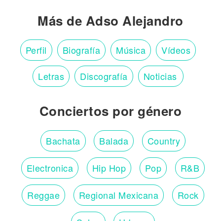
Más de Adso Alejandro
Perfil
Biografía
Música
Vídeos
Letras
Discografía
Noticias
Conciertos por género
Bachata
Balada
Country
Electronica
Hip Hop
Pop
R&B
Reggae
Regional Mexicana
Rock