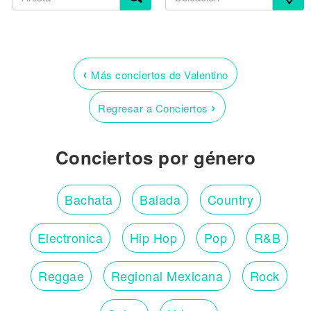
‹
Más conciertos de Valentino
›
Regresar a Conciertos
Conciertos por género
Bachata
Balada
Country
Electronica
Hip Hop
Pop
R&B
Reggae
Regional Mexicana
Rock