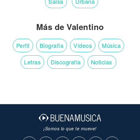
Salsa
Urbana
Más de Valentino
Perfil
Biografía
Vídeos
Música
Letras
Discografía
Noticias
¡Somos lo que te mueve!