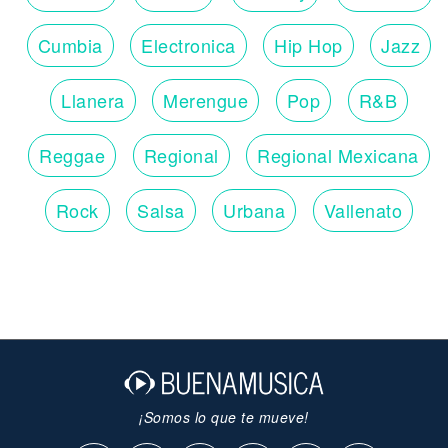
Cumbia
Electronica
Hip Hop
Jazz
Llanera
Merengue
Pop
R&B
Reggae
Regional
Regional Mexicana
Rock
Salsa
Urbana
Vallenato
¡Somos lo que te mueve!