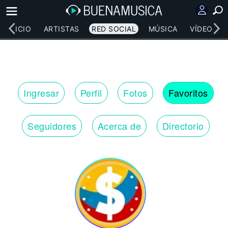
INICIO
ARTISTAS
RED SOCIAL
MÚSICA
VÍDEOS
Ingresar
Perfil
Fotos
Favoritos
Seguidores
Acerca de
Directorio