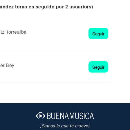
nández torao es seguido por 2 usuario(s)
tzi torrealba
Seguir
er Boy
Seguir
¡Somos lo que te mueve!