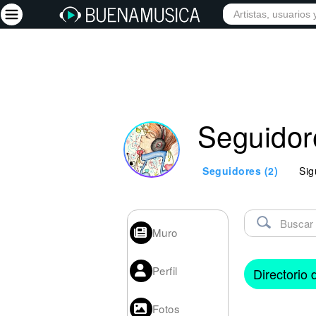
Iniciar sesión
Registrarse
Seguidor
Inicio
Artistas
Seguidores
(2)
Sig
Red Social
Música
Vídeos
Muro
Discografías
Perfil
Directorio
Letras
Conciertos
Fotos