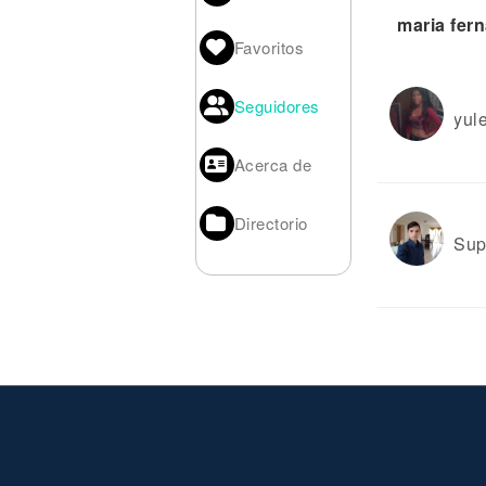
Noticias
maria fer
Favoritos
Seguidores
yule
Acerca de
Directorio
Sup