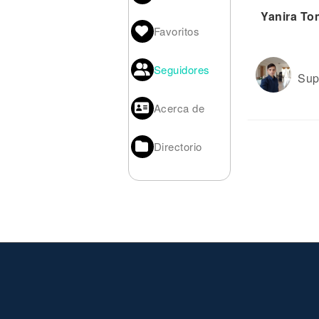
Noticias
Yanira To
Favoritos
Seguidores
Sup
Acerca de
Directorio