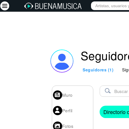
Iniciar sesión
Registrarse
Seguidor
Inicio
Artistas
Seguidores
(1)
Sig
Red Social
Música
Vídeos
Muro
Discografías
Perfil
Directorio
Letras
Conciertos
Fotos