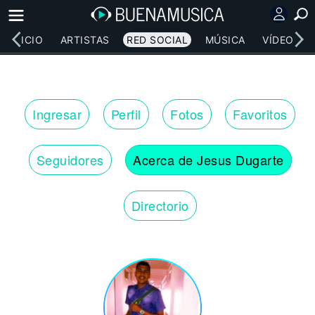
INICIO
ARTISTAS
RED SOCIAL
MÚSICA
VÍDEOS
Ingresar
Perfil
Fotos
Favoritos
Seguidores
Acerca de Jesus Dugarte
Directorio