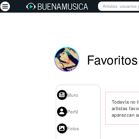
Iniciar sesión
Registrarse
Favoritos
Inicio
Artistas
Red Social
Música
Muro
Vídeos
Todavía no t
artistas fav
Discografías
Perfil
aparezcan a
Letras
Fotos
Conciertos