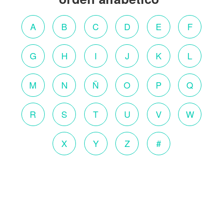
A
B
C
D
E
F
G
H
I
J
K
L
M
N
Ñ
O
P
Q
R
S
T
U
V
W
X
Y
Z
#