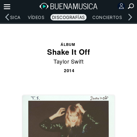
MÚSICA
VÍDEOS
DISCOGRAFÍAS
CONCIERTOS
LE
ÁLBUM
Shake It Off
Taylor Swift
2014