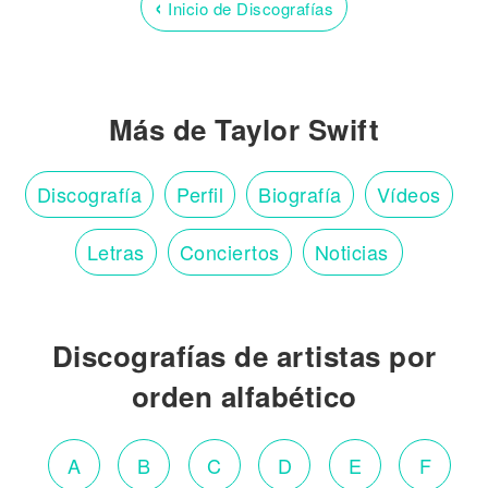
‹
Inicio de Discografías
Más de Taylor Swift
Discografía
Perfil
Biografía
Vídeos
Letras
Conciertos
Noticias
Discografías de artistas por
orden alfabético
A
B
C
D
E
F