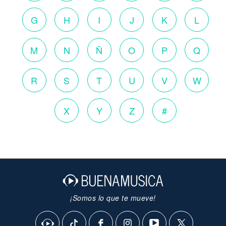
G
H
I
J
K
L
M
N
Ñ
O
P
Q
R
S
T
U
V
W
X
Y
Z
#
¡Somos lo que te mueve!