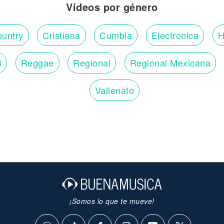
Vídeos por género
untry
Cristiana
Cumbia
Electronica
H
B
Reggae
Regional
Regional Mexicana
Vallenato
¡Somos lo que te mueve!