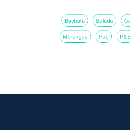
Bachata
Balada
Co
Merengue
Pop
R&