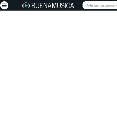
Iniciar sesión
Registrarse
Inicio
Artistas
Red Social
Música
Vídeos
Discografías
Letras
Conciertos