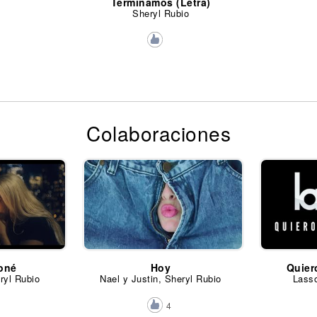
Terminamos (Letra)
Sheryl Rubio
Colaboraciones
ioné
Hoy
Quier
ryl Rubio
Nael y Justin, Sheryl Rubio
Lasso
4