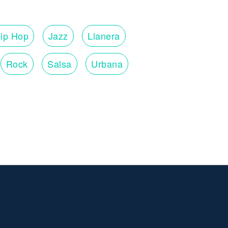
ip Hop
Jazz
Llanera
Rock
Salsa
Urbana