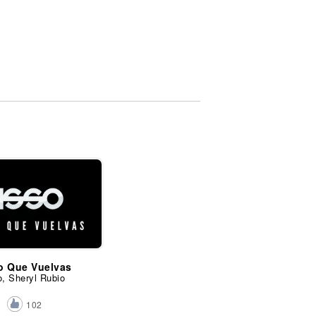
o Que Vuelvas
, Sheryl Rubio
102