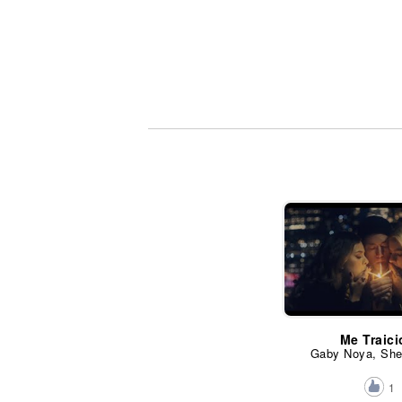
Me Traic
Gaby Noya, She
1