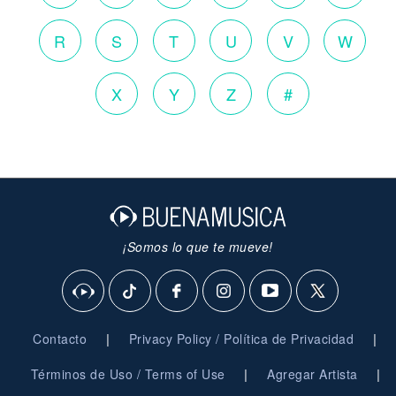
R
S
T
U
V
W
X
Y
Z
#
¡Somos lo que te mueve!
|
|
Contacto
Privacy Policy / Política de Privacidad
|
|
Términos de Uso / Terms of Use
Agregar Artista