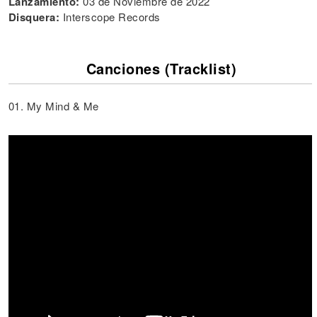
Lanzamiento:
03 de Noviembre de 2022
Disquera:
Interscope Records
Canciones (Tracklist)
01. My Mind & Me