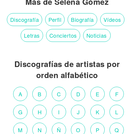
Más de Selena Gómez
Discografía
Perfil
Biografía
Vídeos
Letras
Conciertos
Noticias
Discografías de artistas por
orden alfabético
A
B
C
D
E
F
G
H
I
J
K
L
M
N
Ñ
O
P
Q