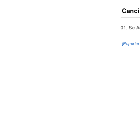
Canci
01. Se A
[Reportar