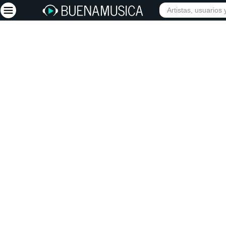
INIC
Iniciar sesión
Registrarse
Inicio
Artistas
Red Social
Música
Vídeos
Discografías
Letras
Conciertos