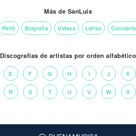
Más de SanLuis
Perfil
Biografía
Vídeos
Letras
Conciert
Discografías de artistas por orden alfabétic
E
F
G
H
I
J
K
R
S
T
U
V
W
X