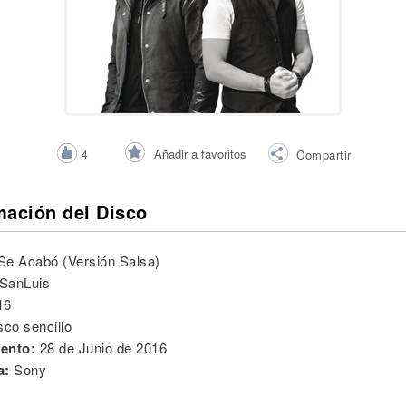
Añadir a favoritos
4
Compartir
mación del Disco
Se Acabó (Versión Salsa)
SanLuis
16
sco sencillo
ento:
28 de Junio de 2016
a:
Sony