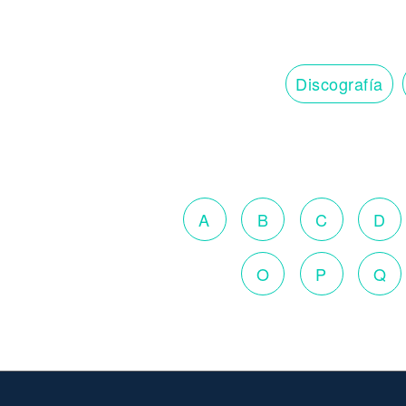
Discografía
A
B
C
D
O
P
Q