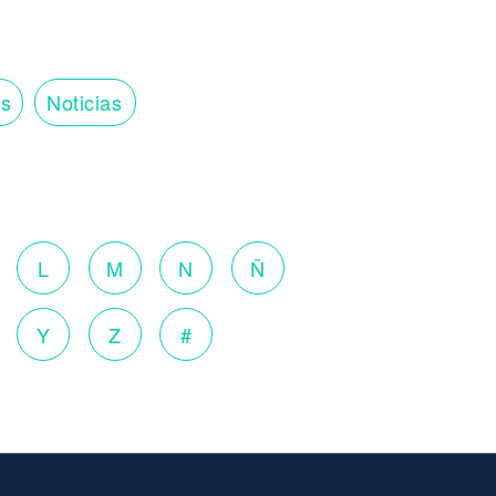
os
Noticias
o
L
M
N
Ñ
Y
Z
#