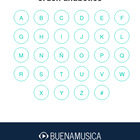
A
B
C
D
E
F
G
H
I
J
K
L
M
N
Ñ
O
P
Q
R
S
T
U
V
W
X
Y
Z
#