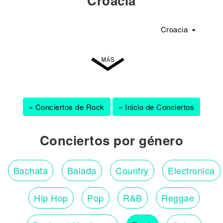
Croacia
Croacia
« Conciertos de Rock
« Inicio de Conciertos
Conciertos por género
Bachata
Balada
Country
Electronica
Hip Hop
Pop
R&B
Reggae