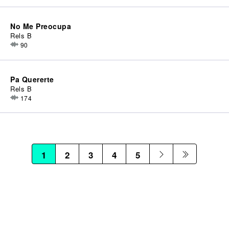
No Me Preocupa
Rels B
90
Pa Quererte
Rels B
174
1
2
3
4
5