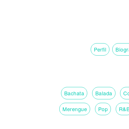
Perfil
Biogr
Bachata
Balada
Co
Merengue
Pop
R&