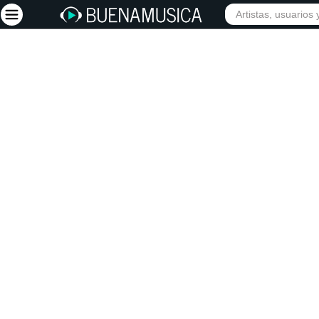
Iniciar sesión
Registrarse
Inicio
Artistas
Red Social
Música
Vídeos
Discografías
Letras
Conciertos