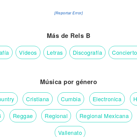
[Reportar Error]
Más de Rels B
afía
Vídeos
Letras
Discografía
Conciert
Música por género
untry
Cristiana
Cumbia
Electronica
H
B
Reggae
Regional
Regional Mexicana
Vallenato