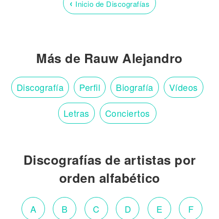
‹
Inicio de Discografías
Más de Rauw Alejandro
Discografía
Perfil
Biografía
Vídeos
Letras
Conciertos
Discografías de artistas por
orden alfabético
A
B
C
D
E
F