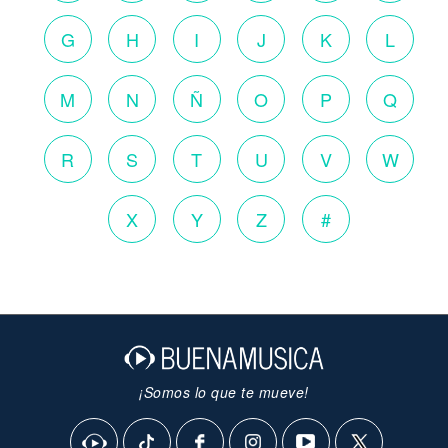
G
H
I
J
K
L
M
N
Ñ
O
P
Q
R
S
T
U
V
W
X
Y
Z
#
¡Somos lo que te mueve!