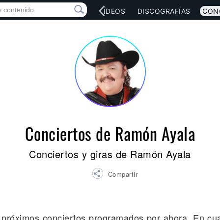
RED SOCIAL
MÚSICA
VÍDEOS
DISCOGRAFÍAS
CON
Conciertos de Ramón Ayala
Conciertos y giras de Ramón Ayala
Compartir
 próximos conciertos programados por ahora. En cu