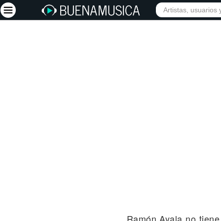
INICIO
ARTISTAS
Iniciar sesión
Registrarse
Inicio
Artistas
Red Social
Música
Vídeos
Discografías
Letras
Conciertos
Ramón Ayala no tiene