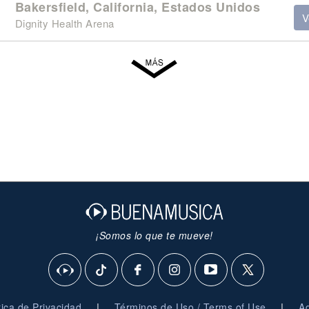
Bakersfield, California, Estados Unidos
V
Dignity Health Arena
¡Somos lo que te mueve!
|
|
ítica de Privacidad
Términos de Uso / Terms of Use
Ag