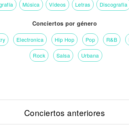
grafía
Música
Vídeos
Letras
Discografía
Conciertos por género
ry
Electronica
Hip Hop
Pop
R&B
Rock
Salsa
Urbana
Conciertos anteriores