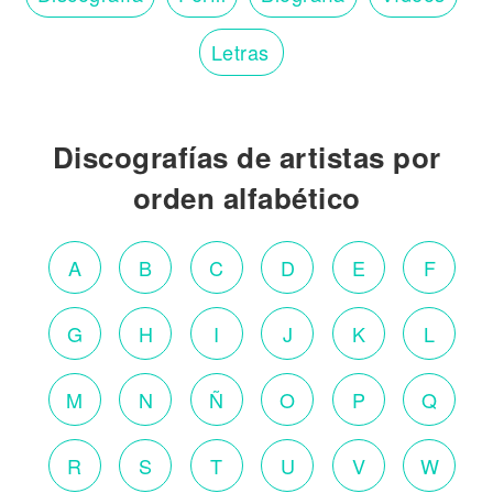
Letras
Discografías de artistas por
orden alfabético
A
B
C
D
E
F
G
H
I
J
K
L
M
N
Ñ
O
P
Q
R
S
T
U
V
W