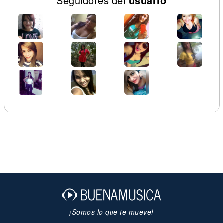
Seguidores del
usuario
¡Somos lo que te mueve!