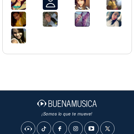
¡Somos lo que te mueve!