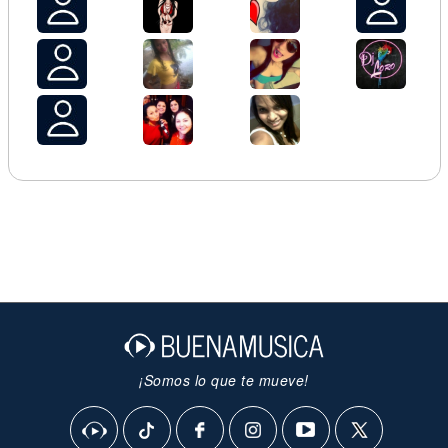
¡Somos lo que te mueve!