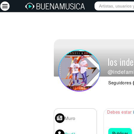
Iniciar sesión
Registrarse
Inicio
los ind
Artistas
@indefami
Red Social
Seguidores
Música
Vídeos
Discografías
Debes estar
Letras
Muro
Conciertos
Publicar