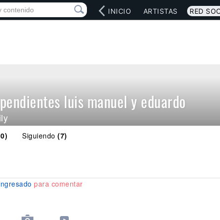
INICIO
ARTISTAS
RED SOC
ependientes luis manuel y eduardo
ly
(0)
Siguiendo
(7)
ingresado
para comentar