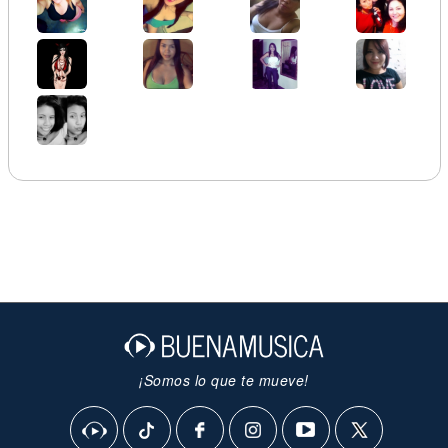
¡Somos lo que te mueve!