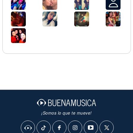
¡Somos lo que te mueve!