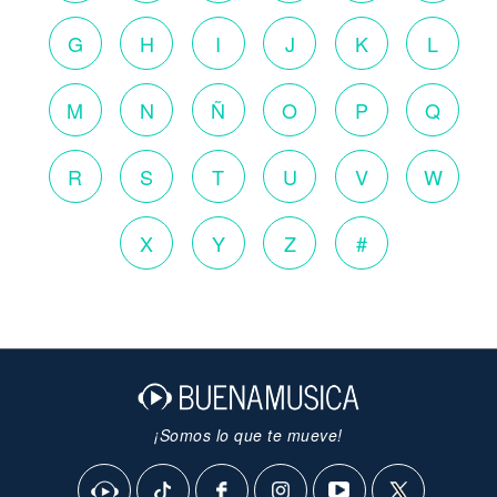
G
H
I
J
K
L
M
N
Ñ
O
P
Q
R
S
T
U
V
W
X
Y
Z
#
¡Somos lo que te mueve!