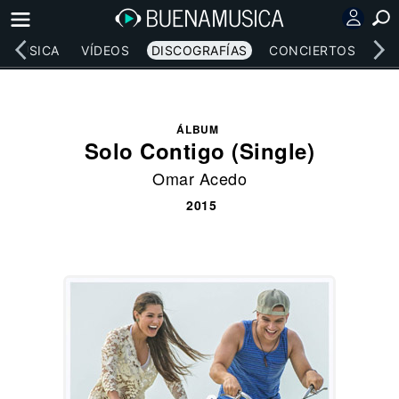
MÚSICA
VÍDEOS
DISCOGRAFÍAS
CONCIERTOS
LE
ÁLBUM
Solo Contigo (Single)
Omar Acedo
2015