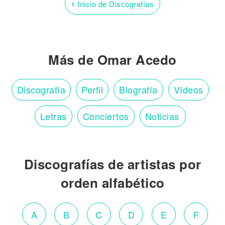
‹
Inicio de Discografías
Más de Omar Acedo
Discografía
Perfil
Biografía
Vídeos
Letras
Conciertos
Noticias
Discografías de artistas por
orden alfabético
A
B
C
D
E
F