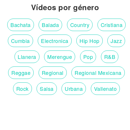
Vídeos por género
Bachata
Balada
Country
Cristiana
Cumbia
Electronica
Hip Hop
Jazz
Llanera
Merengue
Pop
R&B
Reggae
Regional
Regional Mexicana
Rock
Salsa
Urbana
Vallenato