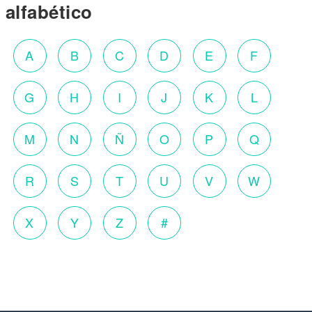
alfabético
A
B
C
D
E
F
G
H
I
J
K
L
M
N
Ñ
O
P
Q
R
S
T
U
V
W
X
Y
Z
#