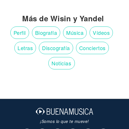
Más de Wisin y Yandel
Perfil
Biografía
Música
Vídeos
Letras
Discografía
Conciertos
Noticias
¡Somos lo que te mueve!