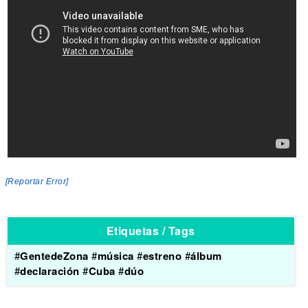
[Reportar Error]
Etiquetas / Tags
#
GentedeZona
#
música
#
estreno
#
álbum
#
declaración
#
Cuba
#
dúo