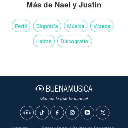
Más de Nael y Justin
Perfil
Biografía
Música
Vídeos
Letras
Discografía
¡Somos lo que te mueve!
|
|
Contacto
Privacy Policy / Política de Privacidad