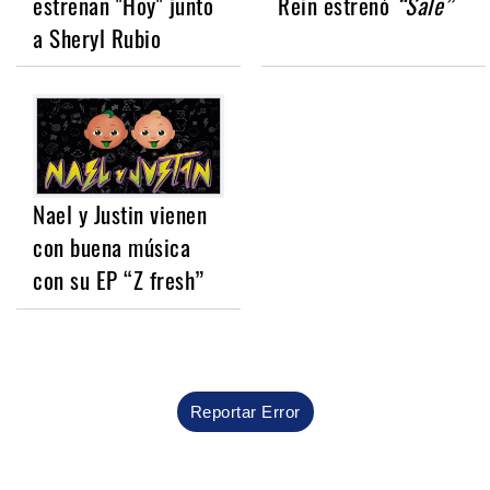
estrenan "Hoy" junto
Rein estrenó
“Sale”
a Sheryl Rubio
Nael y Justin vienen
con buena música
con su EP “Z fresh”
Reportar Error