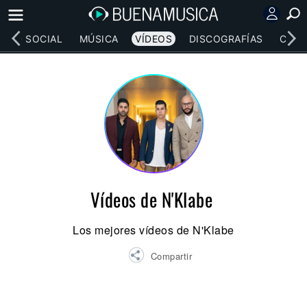
RED SOCIAL
MÚSICA
VÍDEOS
DISCOGRAFÍAS
CONC
Vídeos de N'Klabe
Los mejores vídeos de N'Klabe
Compartir