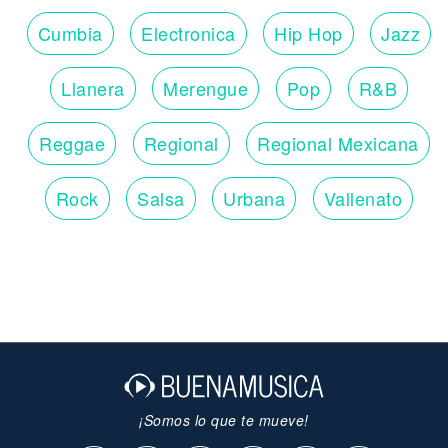
Cumbia
Electronica
Hip Hop
Jazz
Llanera
Merengue
Pop
R&B
Reggae
Regional
Regional Mexicana
Rock
Salsa
Urbana
Vallenato
¡Somos lo que te mueve!