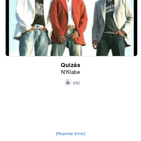
Quizás
N'Klabe
682
[Reportar Error]