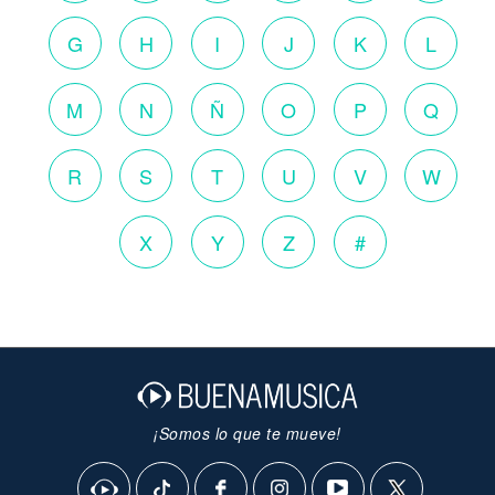
G
H
I
J
K
L
M
N
Ñ
O
P
Q
R
S
T
U
V
W
X
Y
Z
#
¡Somos lo que te mueve!