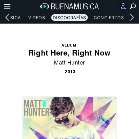
MÚSICA
VÍDEOS
DISCOGRAFÍAS
CONCIERTOS
LE
ÁLBUM
Right Here, Right Now
Matt Hunter
2013