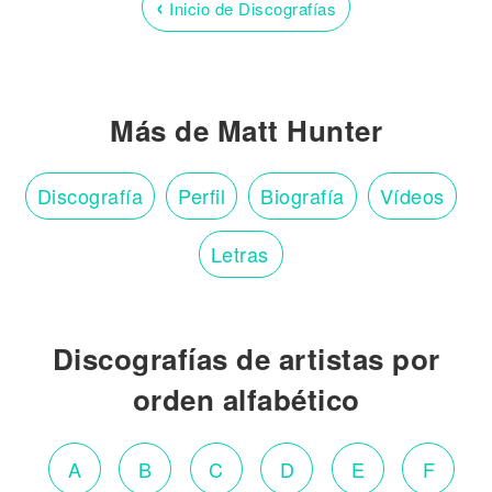
‹
Inicio de Discografías
Más de Matt Hunter
Discografía
Perfil
Biografía
Vídeos
Letras
Discografías de artistas por
orden alfabético
A
B
C
D
E
F