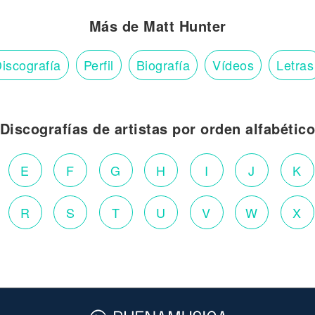
Más de Matt Hunter
iscografía
Perfil
Biografía
Vídeos
Letras
Discografías de artistas por orden alfabétic
E
F
G
H
I
J
K
R
S
T
U
V
W
X