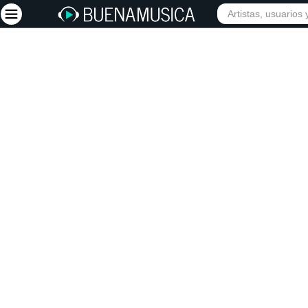
INIC
Iniciar sesión
Registrarse
Inicio
Artistas
Red Social
Música
Vídeos
Discografías
Letras
Conciertos