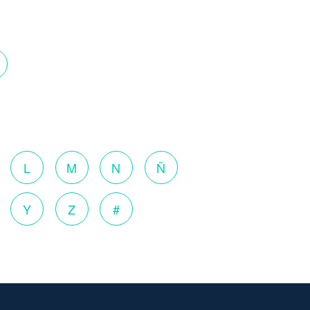
o
L
M
N
Ñ
Y
Z
#