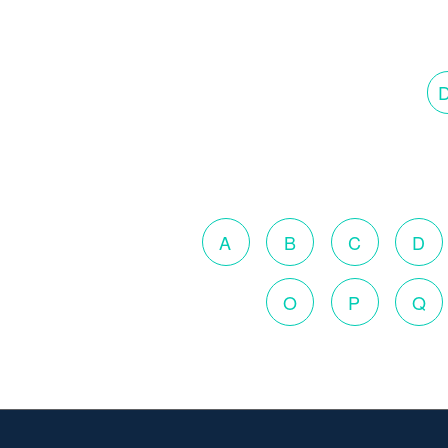
D
A
B
C
D
O
P
Q