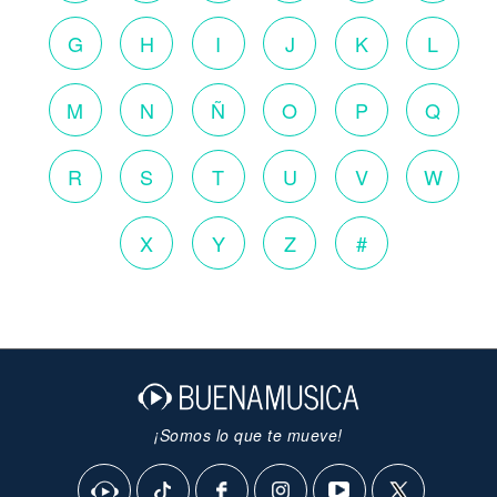
G
H
I
J
K
L
M
N
Ñ
O
P
Q
R
S
T
U
V
W
X
Y
Z
#
¡Somos lo que te mueve!