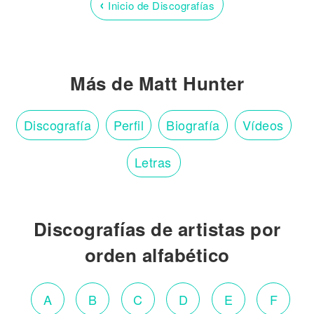
‹
Inicio de Discografías
Más de Matt Hunter
Discografía
Perfil
Biografía
Vídeos
Letras
Discografías de artistas por
orden alfabético
A
B
C
D
E
F