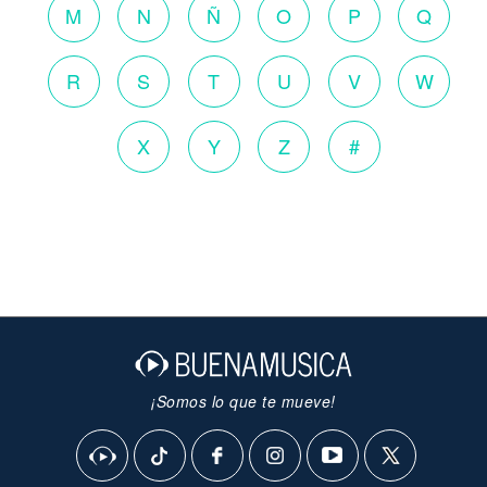
M
N
Ñ
O
P
Q
R
S
T
U
V
W
X
Y
Z
#
¡Somos lo que te mueve!