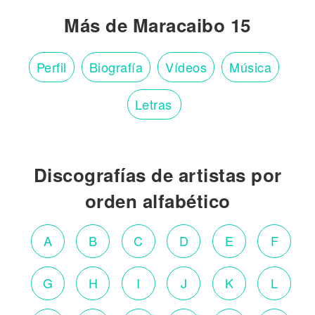
Más de Maracaibo 15
Perfil
Biografía
Vídeos
Música
Letras
Discografías de artistas por
orden alfabético
A
B
C
D
E
F
G
H
I
J
K
L