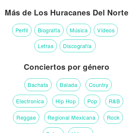
Más de Los Huracanes Del Norte
Perfil
Biografía
Música
Vídeos
Letras
Discografía
Conciertos por género
Bachata
Balada
Country
Electronica
Hip Hop
Pop
R&B
Reggae
Regional Mexicana
Rock