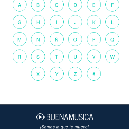
A
B
C
D
E
F
G
H
I
J
K
L
M
N
Ñ
O
P
Q
R
S
T
U
V
W
X
Y
Z
#
¡Somos lo que te mueve!