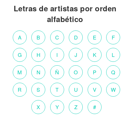
Letras de artistas por orden
alfabético
A
B
C
D
E
F
G
H
I
J
K
L
M
N
Ñ
O
P
Q
R
S
T
U
V
W
X
Y
Z
#