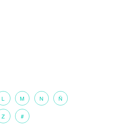
L
M
N
Ñ
Z
#