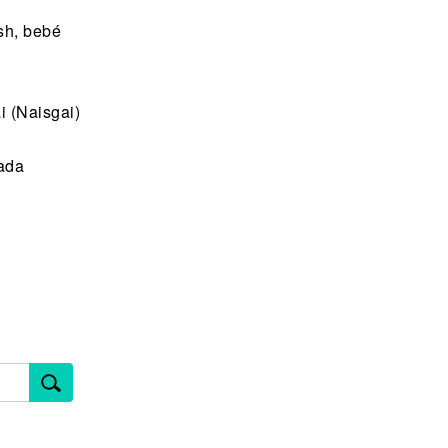
sh, bebé
i (Naisgai)
mada