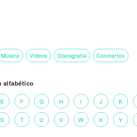
Música
Vídeos
Discografía
Conciertos
n alfabético
E
F
G
H
I
J
K
S
T
U
V
W
X
Y