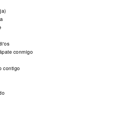
ja)
va
e
di'os
cápate conmigo
o contigo
do