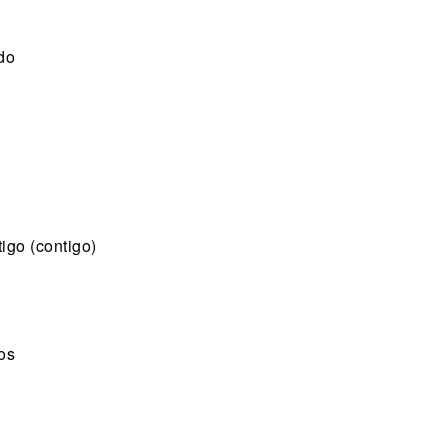
do
igo (contigo)
os