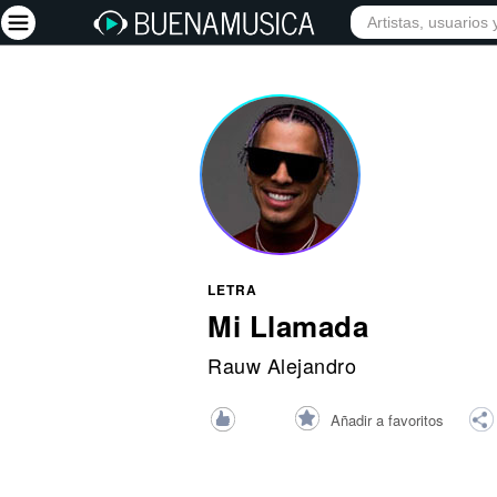
INICIO
ARTISTAS
Iniciar sesión
Registrarse
Inicio
Artistas
Red Social
LETRA
Música
Mi Llamada
Vídeos
Rauw Alejandro
Discografías
Añadir a favoritos
Letras
Conciertos