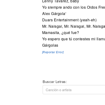
Lenny Távarez, baby
Yo siempre ando con los Oidos Fre
Alex Gárgola'
Duars Entertainment (yeah-eh)
Mr. Naisgai, Mr. Naisgai, Mr. Naisga
Mamasita, ¿qué fue?
Yo espero que tú contestes mi lla
Gárgolas
[Reportar Error]
Buscar Letras: