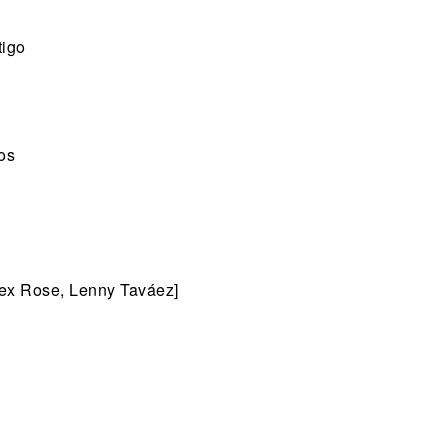
tigo
os
lex Rose, Lenny Taváez]