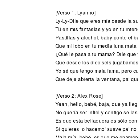
[Verso 1: Lyanno]
Ly-Ly-Dile que eres mía desde la s
Tú en mis fantasías y yo en tu interi
Pastillas y alcohol, baby ponte el b
Que mi lobo en tu media luna mata 
¿Qué le pasa a tu mama? Dile que 
Que desde los dieciséis jugábamo
Yo sé que tengo mala fama, pero c
Que deje abierta la ventana, pa' q
[Verso 2: Alex Rose]
Yeah, hello, bebé, baja, que ya lle
No quería ser infiel y contigo se la
Es que esta bellaquera es sólo con
Si quieres lo hacemo' suave pa' no
Mala mía, bebé, es que me enamor