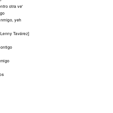
ntro otra ve'
igo
onmigo, yeh
 Lenny Tavárez]
contigo
nmigo
os