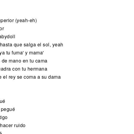
uperior (yeah-eh)
or
abydoll
hasta que salga el sol, yeah
ya tu fuma' y mama'
s de mano en tu cama
uadra con tu hermana
ue el rey se coma a su dama
gué
s pegué
tigo
 hacer ruido
é