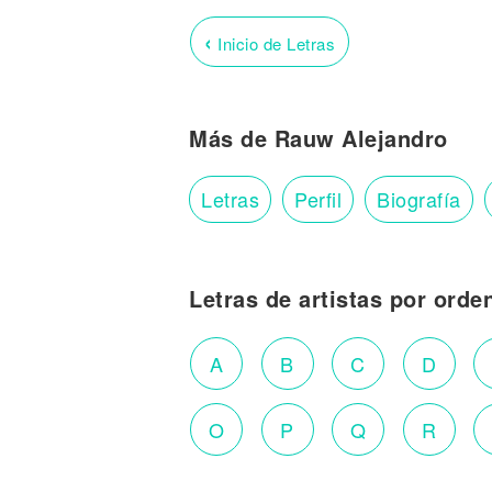
‹
Inicio de Letras
Más de Rauw Alejandro
Letras
Perfil
Biografía
Letras de artistas por orde
A
B
C
D
O
P
Q
R