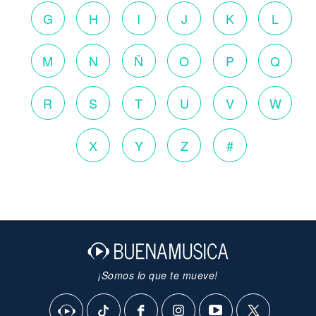
G
H
I
J
K
L
M
N
Ñ
O
P
Q
R
S
T
U
V
W
X
Y
Z
#
¡Somos lo que te mueve!