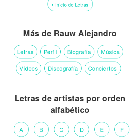
‹
Inicio de Letras
Más de Rauw Alejandro
Letras
Perfil
Biografía
Música
Vídeos
Discografía
Conciertos
Letras de artistas por orden
alfabético
A
B
C
D
E
F