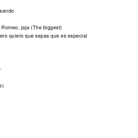
pasando
 Romeo, jaja (The biggest)
pero quiero que sepas que es especial
é
e)