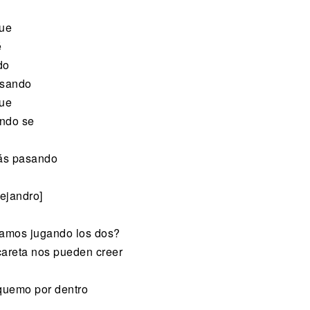
que
é
do
pasando
que
ondo se
tás pasando
ejandro]
tamos jugando los dos?
careta nos pueden creer
quemo por dentro