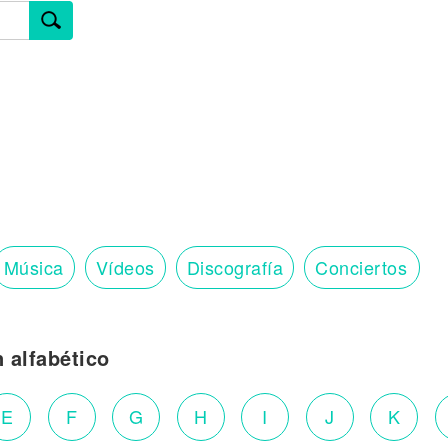
Música
Vídeos
Discografía
Conciertos
n alfabético
E
F
G
H
I
J
K