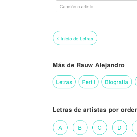
‹
Inicio de Letras
Más de Rauw Alejandro
Letras
Perfil
Biografía
Letras de artistas por orde
A
B
C
D