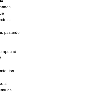
do
pasando
que
ondo se
tás pasando
me apeché
é
imientos
peat
simulas