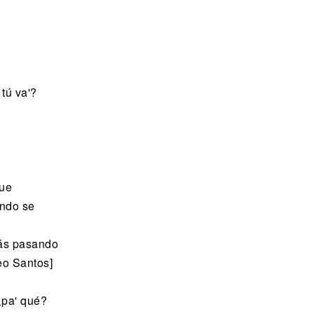
tú va'?
que
ondo se
tás pasando
eo Santos]
¿pa' qué?