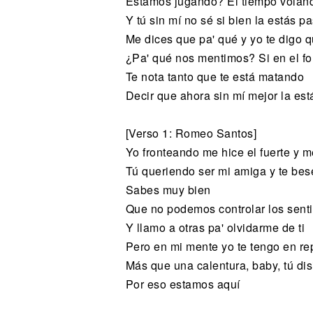
Estamos jugando? El tiempo volan
Y tú sin mí no sé si bien la estás 
Me dices que pa' qué y yo tе digo 
¿Pa' qué nos mentimos? Si en еl f
Te nota tanto que te está matando
Decir que ahora sin mí mejor la es
[Verso 1: Romeo Santos]
Yo fronteando me hice el fuerte y 
Tú queriendo ser mi amiga y te bes
Sabes muy bien
Que no podemos controlar los sent
Y llamo a otras pa' olvidarme de ti
Pero en mi mente yo te tengo en re
Más que una calentura, baby, tú di
Por eso estamos aquí