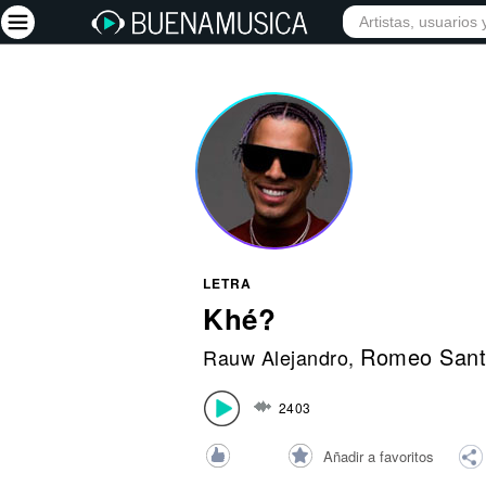
INICIO
ARTISTAS
Iniciar sesión
Registrarse
Inicio
Artistas
Red Social
LETRA
Música
Khé?
Vídeos
Romeo Sant
Rauw Alejandro
,
Discografías
2403
Letras
Conciertos
Añadir a favoritos