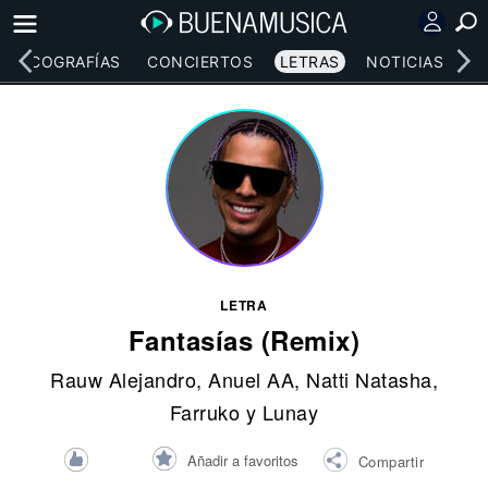
DISCOGRAFÍAS
CONCIERTOS
LETRAS
NOTICIAS
LETRA
Fantasías (Remix)
Rauw Alejandro
,
Anuel AA
,
Natti Natasha
,
Farruko
y
Lunay
Añadir a favoritos
Compartir