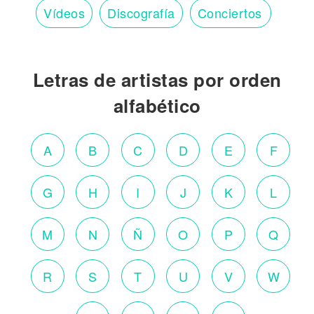
Vídeos
Discografía
Conciertos
Letras de artistas por orden
alfabético
A
B
C
D
E
F
G
H
I
J
K
L
M
N
Ñ
O
P
Q
R
S
T
U
V
W