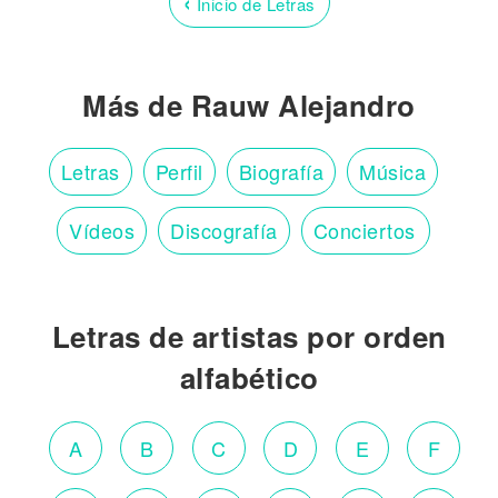
‹
Inicio de Letras
Más de Rauw Alejandro
Letras
Perfil
Biografía
Música
Vídeos
Discografía
Conciertos
Letras de artistas por orden
alfabético
A
B
C
D
E
F