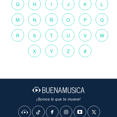
G
H
I
J
K
L
M
N
Ñ
O
P
Q
R
S
T
U
V
W
X
Y
Z
#
¡Somos lo que te mueve!