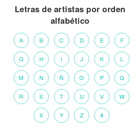
Letras de artistas por orden
alfabético
A
B
C
D
E
F
G
H
I
J
K
L
M
N
Ñ
O
P
Q
R
S
T
U
V
W
X
Y
Z
#