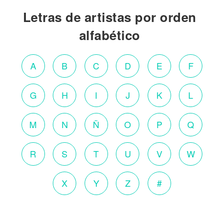
Letras de artistas por orden
alfabético
A
B
C
D
E
F
G
H
I
J
K
L
M
N
Ñ
O
P
Q
R
S
T
U
V
W
X
Y
Z
#