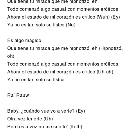
Que tiene tu mirada que me hipnotizó, eh
Todo comenzó algo casual con momentos eróticos
Ahora el estado de mi corazón es crítico (Wuh) (Ey)
Ya no es tan solo su físico (No)
Es algo mágico
Que tiene tu mirada que me hipnotizó, eh (Hipnotizó,
oh)
Todo comenzó algo casual con momentos eróticos
Ahora el estado de mi corazón es crítico (Uh-uh)
Ya no es tan solo su físico
Ra’ Rauw
Baby, ¿cuándo vuelvo a verte? (Ey)
Otra vez tenerte (Uh)
Pero esta vez no me suelte’ (Ih-ih)