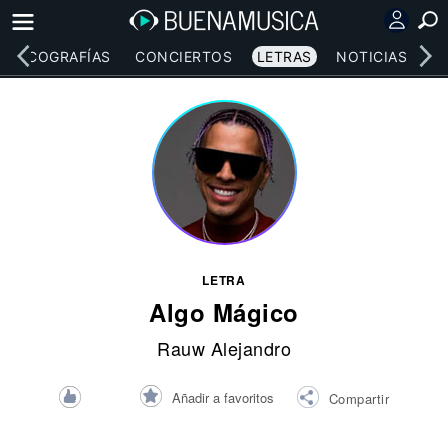
DISCOGRAFÍAS
CONCIERTOS
LETRAS
NOTICIAS
LETRA
Algo Mágico
Rauw Alejandro
Añadir a favoritos
Compartir