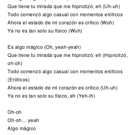
Que tiene tu mirada que me hipnotizó, eh (Uh-uh)
Todo comenzó algo casual con momentos eróticos
Ahora el estado de mi corazón es crítico (Woh)
Ya no es tan solo su físico (Wuh)
Es algo mágico (Oh, yeah-yeah)
Que tiene tu mirada que me hipnotizó, eh (Hipnotizó,
oh-oh)
Todo comenzó algo casual con momentos eróticos
(Eróticos)
Ahora el estado de mi corazón es crítico (Uh-uh)
Ya no es tan solo su físico, eh (Yeh-ih)
Oh-oh
Oh-oh… yeah
Algo mágico