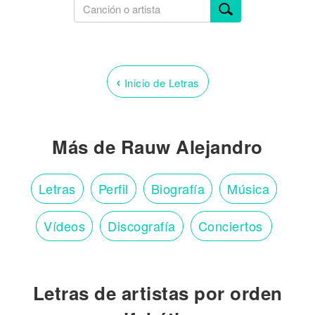
‹
Inicio de Letras
Más de Rauw Alejandro
Letras
Perfil
Biografía
Música
Vídeos
Discografía
Conciertos
Letras de artistas por orden